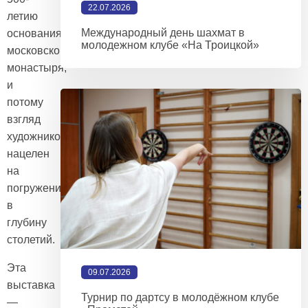
22.07.2026
летию
Международный день шахмат в
основания
молодежном клубе «На Троицкой»
московского Новодевичьего
монастыря,
и
потому
взгляд
художников
нацелен
на
погружение
в
глубину
столетий.
Эта
09.07.2026
выставка
Турнир по дартсу в молодёжном клубе
—