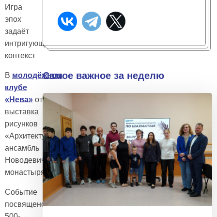
Игра
эпох
задаёт
интригующий
контекст
Самое важное за неделю
В
молодёжном
клубе
«Нева»
открывается
выставка
рисунков
«Архитектурный
ансамбль
Новодевичьего
монастыря»
Событие
посвящено
500-