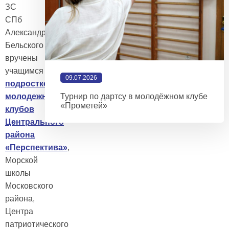
ЗС
СПб
Александра
Бельского были
вручены
учащимся
объединения
09.07.2026
подростково-
молодежных
Турнир по дартсу в молодёжном клубе
«Прометей»
клубов
Центрального
района
«Перспектива»
,
Морской
школы
Московского
района,
Центра
патриотического