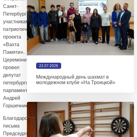
Санкт-
Петербурга
участникам
патриотического
проекта
«Вахта
Памяти».
Церемонию
22.07.2026
провел
депутат
Международный день шахмат в
молодежном клубе «На Троицкой»
петербургского
парламента
Андрей
Горшечников.
Благодарственные
письма
Председателя