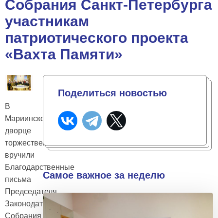
Собрания Санкт-Петербурга
участникам
патриотического проекта
«Вахта Памяти»
Поделиться новостью
В
Мариинском
дворце
торжественно
вручили
Благодарственные
Самое важное за неделю
письма
Председателя
Законодательного
Собрания