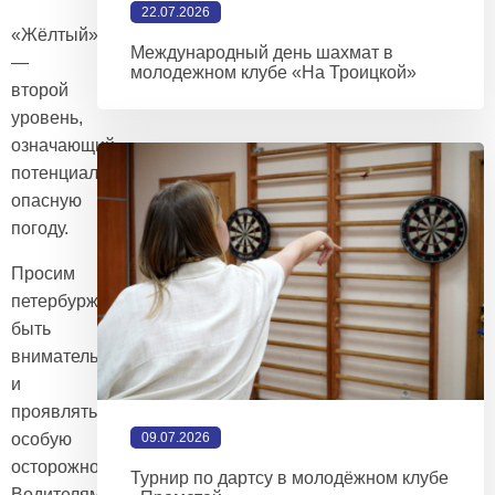
22.07.2026
«Жёлтый»
Международный день шахмат в
—
молодежном клубе «На Троицкой»
второй
уровень,
означающий
потенциально
опасную
погоду.
Просим
петербуржцев
быть
внимательными
и
проявлять
особую
09.07.2026
осторожность.
Турнир по дартсу в молодёжном клубе
Водителям