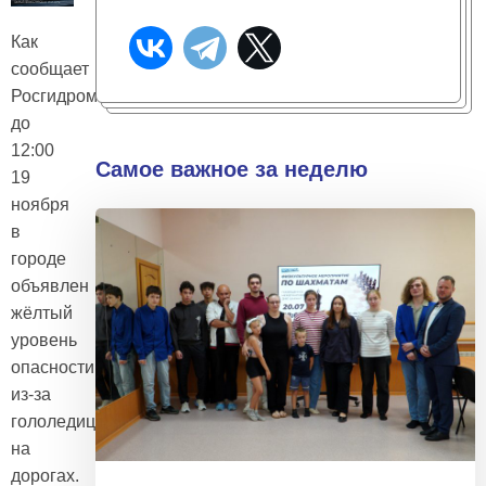
Как
сообщает
Росгидрометцентр,
до
12:00
Самое важное за неделю
19
ноября
в
городе
объявлен
жёлтый
уровень
опасности
из-за
гололедицы
на
дорогах.