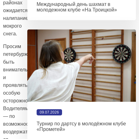
районах
Международный день шахмат в
молодежном клубе «На Троицкой»
ожидается
налипание
мокрого
снега.
Просим
петербуржцев
быть
внимательными
и
проявлять
особую
осторожность.
Водителям
09.07.2026
— по
Турнир по дартсу в молодёжном клубе
возможности
«Прометей»
воздержаться