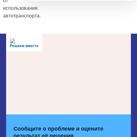
от
использования
автотранспорта.
Решаем вместе
Сообщите о проблеме и оцените
результат её решения