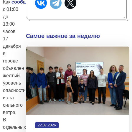
Как
сообщает
Росгидрометцентр,
с 01:00
до
13:00
часов
Самое важное за неделю
17
декабря
в
городе
объявлен
жёлтый
уровень
опасности
из-за
сильного
ветра.
В
22.07.2026
отдельных