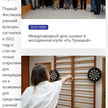
Первый
Фестиваль
уличной
культуры
22.07.2026
состоялся
Международный день шахмат в
в 2021
молодежном клубе «На Троицкой»
году и
стал не
только
открытием
для
петербуржцев,
но и
возможностью
для
представителей
уличной