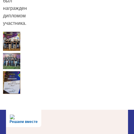
был
награжден
дипломом
участника.
Решаем вместе