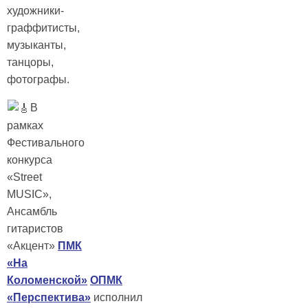
художники-
граффитисты,
музыканты,
танцоры,
фотографы.
В
рамках
Фестивального
конкурса
«Street
MUSIC»,
Ансамбль
гитаристов
«Акцент»
ПМК
«На
Коломенской»
ОПМК
«Перспектива»
исполнил