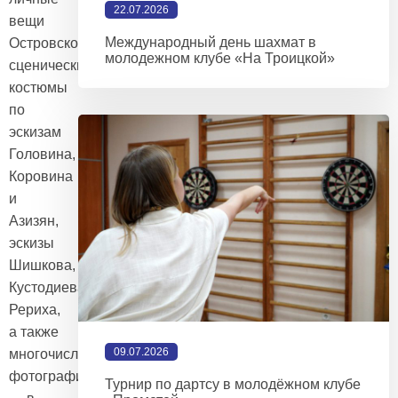
22.07.2026
вещи
Международный день шахмат в
Островского,
молодежном клубе «На Троицкой»
сценические
костюмы
по
эскизам
Головина,
Коровина
и
Азизян,
эскизы
Шишкова,
Кустодиева,
Рериха,
а также
09.07.2026
многочисленные
фотографии
Турнир по дартсу в молодёжном клубе