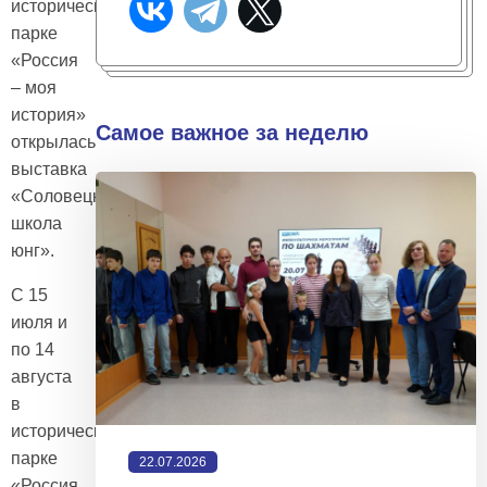
историческом
парке
«Россия
– моя
история»
Самое важное за неделю
открылась
выставка
«Соловецкая
школа
юнг».
С 15
июля и
по 14
августа
в
историческом
парке
22.07.2026
«Россия