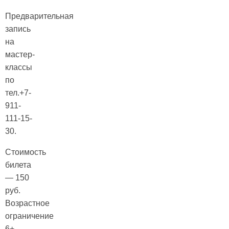
Предварительная
запись
на
мастер-
классы
по
тел.+7-
911-
111-15-
30.
Стоимость
билета
— 150
руб.
Возрастное
ограничение
6+