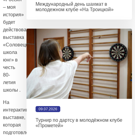
Международный день шахмат в
– моя
молодежном клубе «На Троицкой»
история»
будет
действовать
выставка
«Соловецкая
школа
юнг» в
честь
80-
летия
школы .
На
09.07.2026
интерактивной
выставке,
Турнир по дартсу в молодёжном клубе
которая
«Прометей»
подготовлена