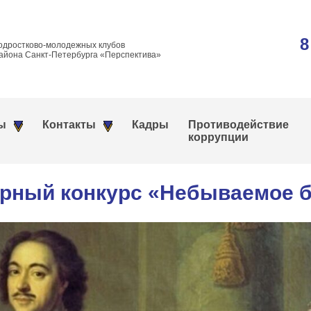
8
одростково-молодежных клубов
айона Санкт-Петербурга «Перспектива»
ы
Контакты
Кадры
Противодействие
коррупции
урный конкурс «Небываемое 