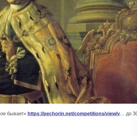
мое бывает»
https://pechorin.net/competitions/view/v
… до 3