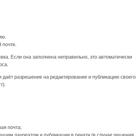
ию.
 почте.
вка. Если она заполнена неправильно, это автоматически
рса.
и даёт разрешение на редактирование и публикацию своего
т).
ая почта;
ущим лауреатом и публикации в печати (в случае решения