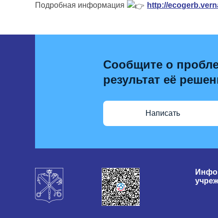
Подробная информация
http://ecogerb.vern
Сообщите о пробле
результат её решен
Написать
Инфо
учре