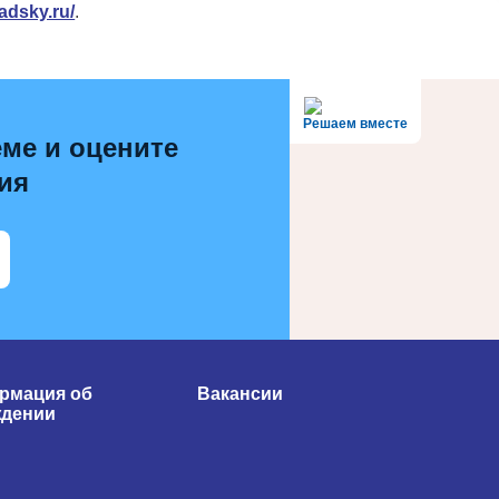
adsky.ru/
.
Решаем вместе
ме и оцените
ия
рмация об
Вакансии
ждении