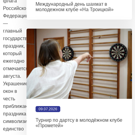
флага
Международный день шахмат в
Российской
молодежном клубе «На Троицкой»
Федерации
—
главный
государственный
праздник,
который
ежегодно
отмечается 22
августа.
Украшение
окон в
честь
приближающегося
09.07.2026
праздника
Турнир по дартсу в молодёжном клубе
символизирует
«Прометей»
единство