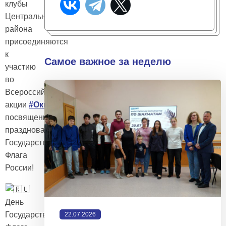
клубы
Центрального
района
присоединяются
к
Самое важное за неделю
участию
во
Всероссийской
акции
#ОкнаРоссии
,
посвященной
празднованию
Государственного
Флага
России!
День
Государственного
22.07.2026