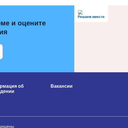
Решаем вместе
ме и оцените
ия
рмация об
Вакансии
ждении
ащищены