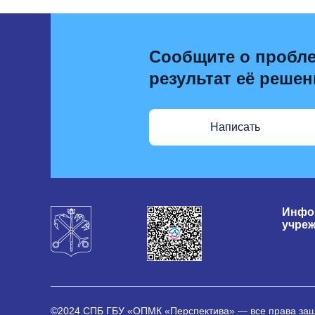
Сообщите о пробле
результат её решен
Написать
Инфо
учре
©2024 СПБ ГБУ «ОПМК «Перспектива» — все права з