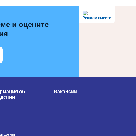
Решаем вместе
ме и оцените
ия
рмация об
Вакансии
ждении
ащищены