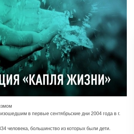
измом
оизошедшим в первые сентябрьские дни 2004 года в г.
 334 человека, большинство из которых были дети.