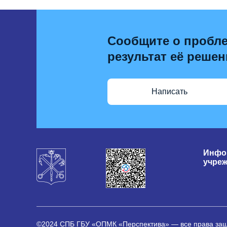
Сообщите о пробле
результат её решен
Написать
Инфо
учре
©2024 СПБ ГБУ «ОПМК «Перспектива» — все права з