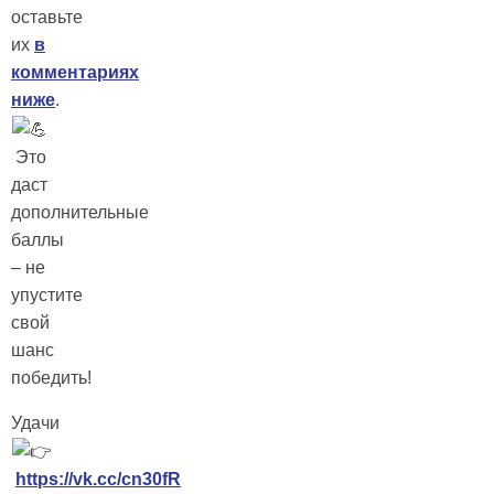
оставьте
их
в
комментариях
ниже
.
Это
даст
дополнительные
баллы
– не
упустите
свой
шанс
победить!
Удачи
https://vk.cc/cn30fR