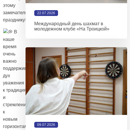
этому
замечательному
22.07.2026
празднику!
Международный день шахмат в
молодежном клубе «На Троицкой»
В
наше
время
очень
важно
поддерживать
дух
уважения
к традициям
и
стремления
к
новым
09.07.2026
горизонтам,