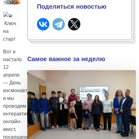
Поделиться новостью
Ключ
на
старт
Вот и
Самое важное за неделю
настало
12
апреля
— День
космонавтики,
и мы
проводим
интерактивный
онлайн-
квест,
посвященный