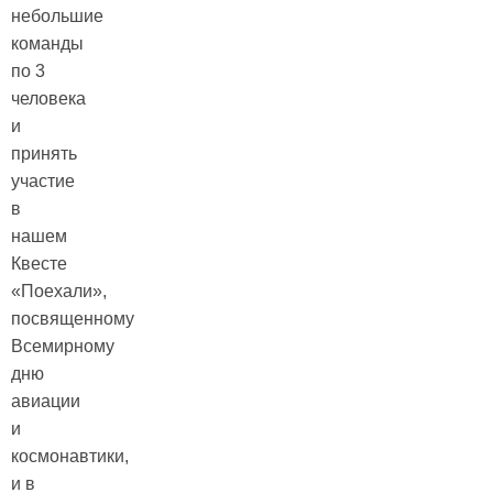
небольшие
команды
по 3
человека
и
принять
участие
в
нашем
Квесте
«Поехали»,
посвященному
Всемирному
дню
авиации
и
космонавтики,
и в