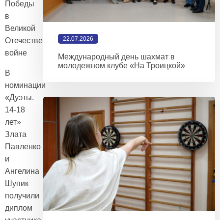
Победы
в
Великой
22.07.2026
Отечественной
войне
Международный день шахмат в
молодежном клубе «На Троицкой»
В
номинации
«Дуэты.
14-18
лет»
Злата
Павленко
и
Ангелина
Шупик
получили
диплом