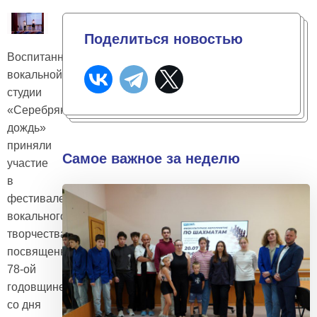
Поделиться новостью
Воспитанницы
вокальной
студии
«Серебряный
дождь»
приняли
Самое важное за неделю
участие
в
фестивале
вокального
творчества,
посвященного
78-ой
годовщине
со дня