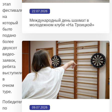
этап
фестиваля,
22.07.2026
на
Международный день шахмат в
который
молодежном клубе «На Троицкой»
было
подано
более
двухсот
видео-
заявок,
ребята
выступили
в
очном
туре.
Победителей,
09.07.2026
по