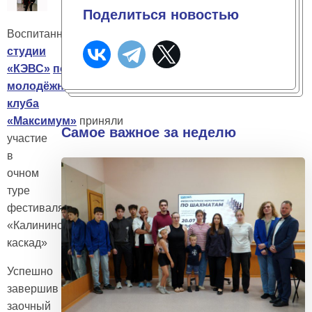
Поделиться новостью
Воспитанники
театральной
студии
«КЭВС»
подростково-
молодёжного
клуба
«Максимум»
приняли
Самое важное за неделю
участие
в
очном
туре
фестиваля
«Калининский
каскад»
Успешно
завершив
заочный