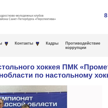
8
одростково-молодежных клубов
айона Санкт-Петербурга «Перспектива»
ы
Контакты
Кадры
Противодействие
коррупции
стольного хоккея ПМК «Проме
енобласти по настольному хо