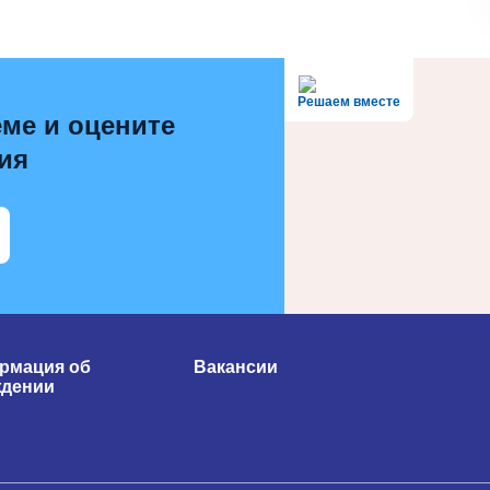
Решаем вместе
ме и оцените
ия
рмация об
Вакансии
ждении