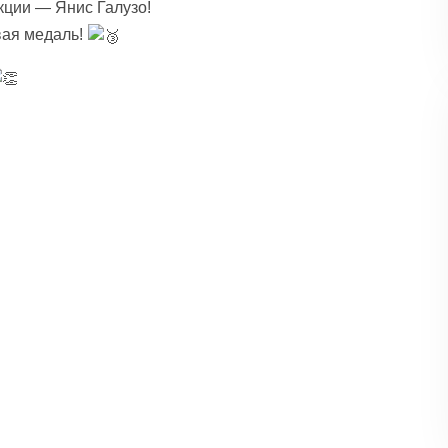
кции — Янис Галузо!
вая медаль!