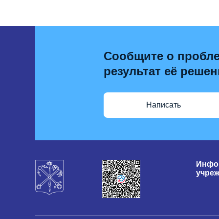
Сообщите о пробле
результат её решен
Написать
Инфо
учре