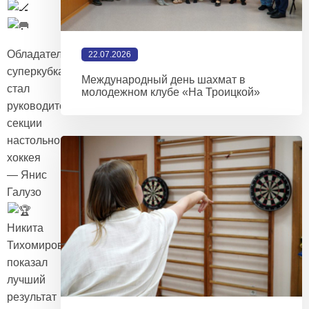
Обладателем
22.07.2026
суперкубка
Международный день шахмат в
стал
молодежном клубе «На Троицкой»
руководитель
секции
настольного
хоккея
— Янис
Галузо
Никита
Тихомиров
показал
лучший
результат