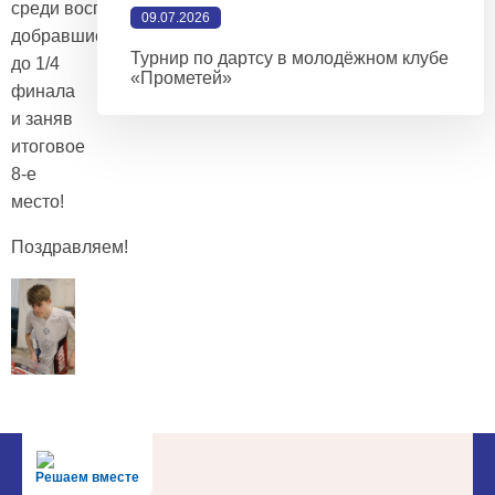
среди воспитанников,
09.07.2026
добравшись
Турнир по дартсу в молодёжном клубе
до 1/4
«Прометей»
финала
и заняв
итоговое
8-е
место!
Поздравляем!
Решаем вместе