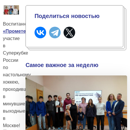
Поделиться новостью
Воспитанники
ПМК
«Прометей»
приняли
участие
в
Суперкубке
России
Самое важное за неделю
по
настольному
хоккею,
проходившему
в
минувшие
выходные
в
Москве!