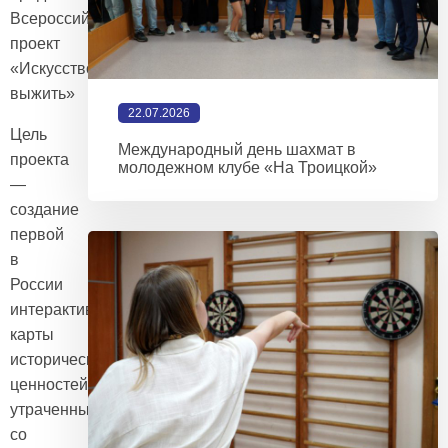
Всероссийский
проект
«Искусство
выжить»
22.07.2026
Цель
Международный день шахмат в
проекта
молодежном клубе «На Троицкой»
—
создание
первой
в
России
интерактивной
карты
исторических
ценностей,
утраченных
со