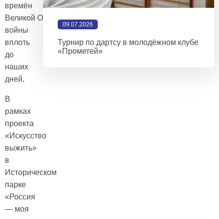
времён
Великой Отечественной
09.07.2026
войны
вплоть
Турнир по дартсу в молодёжном клубе
«Прометей»
до
наших
дней.
В
рамках
проекта
«Искусство
выжить»
в
Историческом
парке
«Россия
— моя