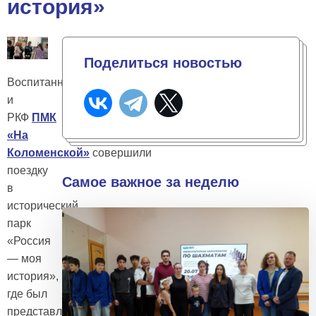
история»
Поделиться новостью
Воспитанники
и
РКФ
ПМК
«На
Коломенской»
совершили
поездку
Самое важное за неделю
в
исторический
парк
«Россия
— моя
история»,
где был
представлен