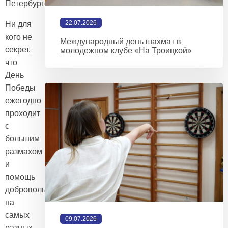
Петербурге!
22.07.2026
Ни для
кого не
Международный день шахмат в
секрет,
молодежном клубе «На Троицкой»
что
День
Победы
ежегодно
проходит
с
большим
размахом
и
помощь
добровольцев
на
самых
09.07.2026
разных