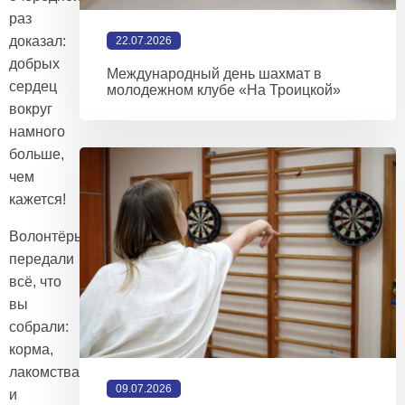
раз
доказал:
22.07.2026
добрых
Международный день шахмат в
сердец
молодежном клубе «На Троицкой»
вокруг
намного
больше,
чем
кажется!
Волонтёры
передали
всё, что
вы
собрали:
корма,
лакомства
09.07.2026
и