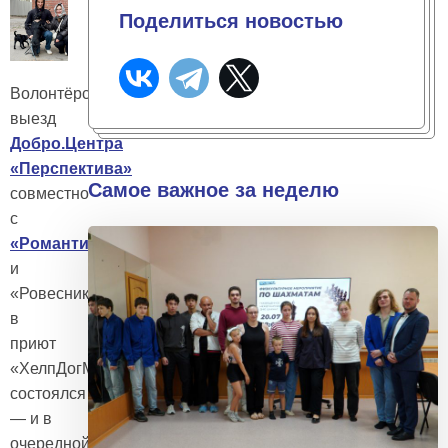
Поделиться новостью
Волонтёрский
выезд
Добро.Центра
«Перспектива»
Самое важное за неделю
совместно
с
«Романтиками»
и
«Ровесником»
в
приют
«ХелпДогМини»
состоялся
— и в
очередной