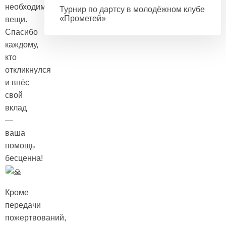
необходимые
Турнир по дартсу в молодёжном клубе
«Прометей»
вещи.
Спасибо
каждому,
кто
откликнулся
и внёс
свой
вклад
—
ваша
помощь
бесценна!
Кроме
передачи
пожертвований,