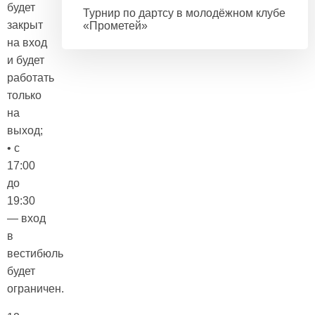
будет
Турнир по дартсу в молодёжном клубе
закрыт
«Прометей»
на вход
и будет
работать
только
на
выход;
• с
17:00
до
19:30
— вход
в
вестибюль
будет
ограничен.