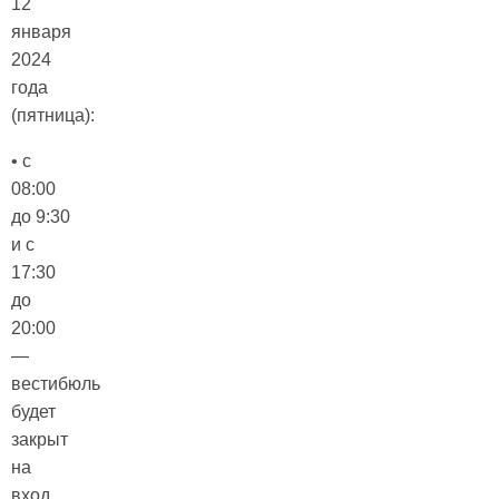
12
января
2024
года
(пятница):
• с
08:00
до 9:30
и с
17:30
до
20:00
—
вестибюль
будет
закрыт
на
вход,