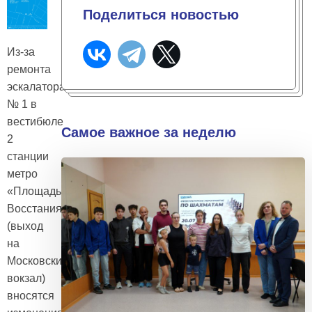
Поделиться новостью
Из-за
ремонта
эскалатора
№ 1 в
вестибюле
Самое важное за неделю
2
станции
метро
«Площадь
Восстания»
(выход
на
Московский
вокзал)
вносятся