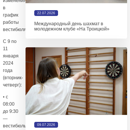
изменения
в
22.07.2026
график
работы
Международный день шахмат в
молодежном клубе «На Троицкой»
вестибюля:
С 9 по
11
января
2024
года
(вторник-
четверг):
• с
08:00
до 9:30
—
09.07.2026
вестибюль