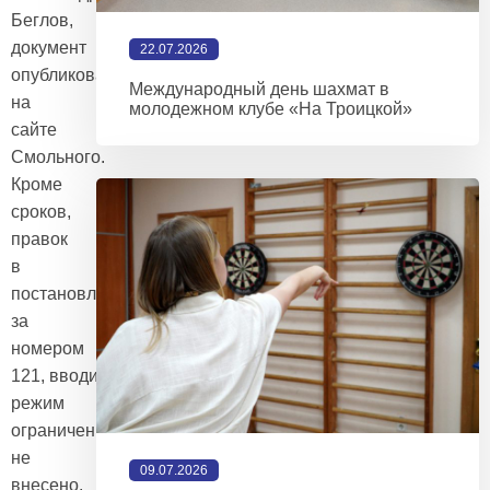
Беглов,
документ
22.07.2026
опубликован
Международный день шахмат в
на
молодежном клубе «На Троицкой»
сайте
Смольного.
Кроме
сроков,
правок
в
постановление
за
номером
121, вводившее
режим
ограничений,
не
09.07.2026
внесено.