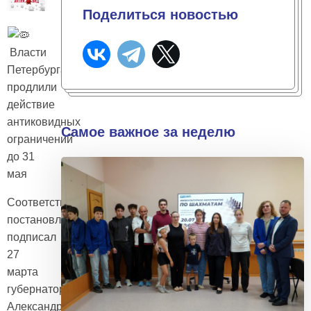
Поделиться новостью
Власти
Петербурга
продлили
действие
антиковидных
Самое важное за неделю
ограничений
до 31
мая
Соответствующее
постановление
подписал
27
марта
губернатор
Александр