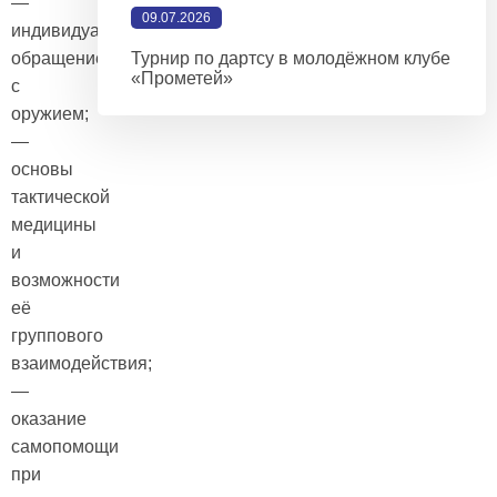
—
09.07.2026
индивидуальное
обращение
Турнир по дартсу в молодёжном клубе
«Прометей»
с
оружием;
—
основы
тактической
медицины
и
возможности
её
группового
взаимодействия;
—
оказание
самопомощи
при