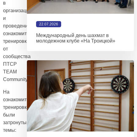
в
организации
и
22.07.2026
проведении
ознакомительной
Международный день шахмат в
молодежном клубе «На Троицкой»
тренировки
от
сообщества
ПТСР
TEAM
Community
На
ознакомительной
тренировке
были
затронуты следующие
темы: