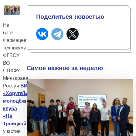
Поделиться новостью
На
базе
Фармацевтического
техникума
ФГБОУ
ВО
Самое важное за неделю
СПХФУ
Минздрава
России
ВИК
«ХоругвЪ»
подростково-
молодёжного
клуба
«На
Троицкой»
принял
участие