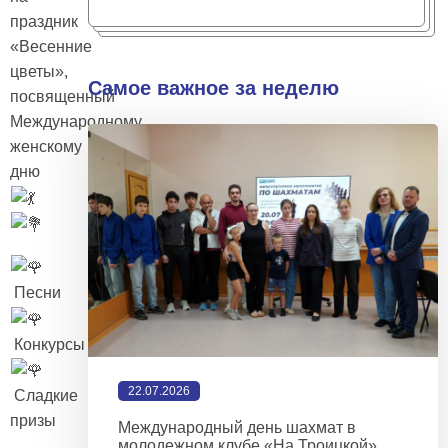
праздник
«Весенние
цветы»,
Самое важное за неделю
посвященный
Международному
женскому
дню
Песни
Конкурсы
22.07.2026
Сладкие
призы
Международный день шахмат в
молодежном клубе «На Троицкой»