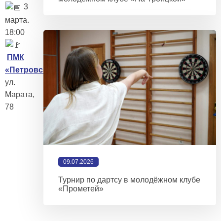
3
марта.
18:00
ПМК
«Петровский»
.
ул.
Марата,
78
09.07.2026
Турнир по дартсу в молодёжном клубе
«Прометей»