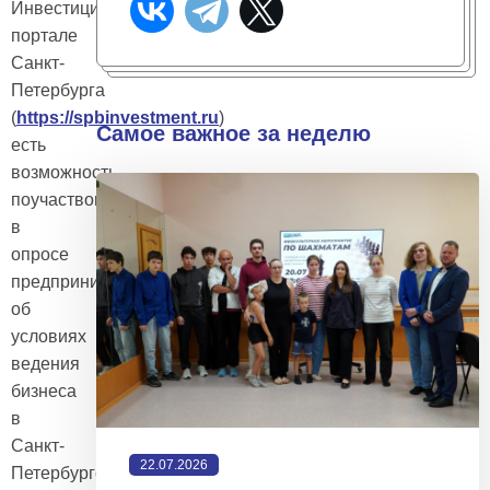
Инвестиционном
портале
Санкт-
Петербурга
(
https://spbinvestment.ru
)
Самое важное за неделю
есть
возможность
поучаствовать
в
опросе
предпринимателей
об
условиях
ведения
бизнеса
в
Санкт-
22.07.2026
Петербурге.