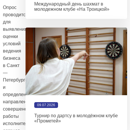
Международный день шахмат в
Опрос
молодежном клубе «На Троицкой»
проводится
для
выявления
оценки
условий
ведения
бизнеса
в Санкт
—
Петербурге
и
определения
направлений
09.07.2026
совершенствования
Турнир по дартсу в молодёжном клубе
работы
«Прометей»
исполнительных