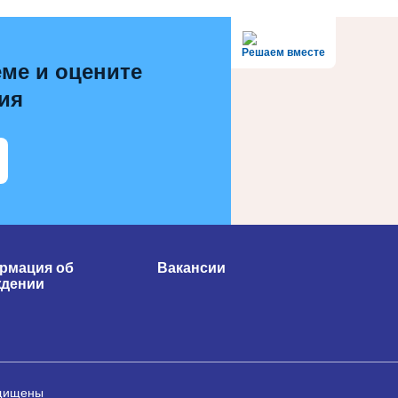
Решаем вместе
ме и оцените
ия
рмация об
Вакансии
ждении
ащищены