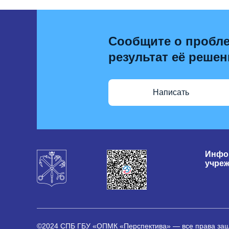
Сообщите о пробле
результат её решен
Написать
Инфо
учре
©2024 СПБ ГБУ «ОПМК «Перспектива» — все права з