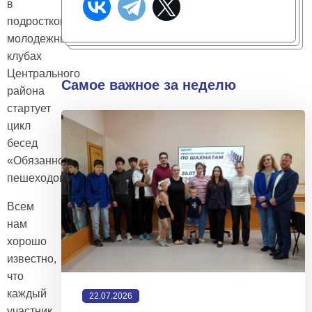
в
подростково-
молодежных
клубах
Центрального
Самое важное за неделю
района
стартует
цикл
бесед
«Обязанности
пешеходов»
Всем
нам
хорошо
известно,
что
каждый
22.07.2026
участник