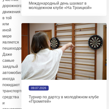
Международный день шахмат в
дорожного
молодежном клубе «На Троицкой»
движения
в той
или
иной
мере
является
пешеходом.
Даже
самые
заядлый
автомобилисты
иногда
покидают
09.07.2026
транспортные
средства
Турнир по дартсу в молодёжном клубе
«Прометей»
и