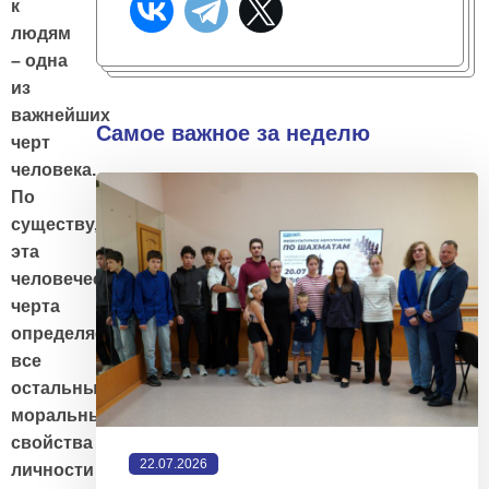
к
людям
– одна
из
важнейших
Самое важное за неделю
черт
человека.
По
существу,
эта
человеческая
черта
определяет
все
остальные
моральные
свойства
22.07.2026
личности