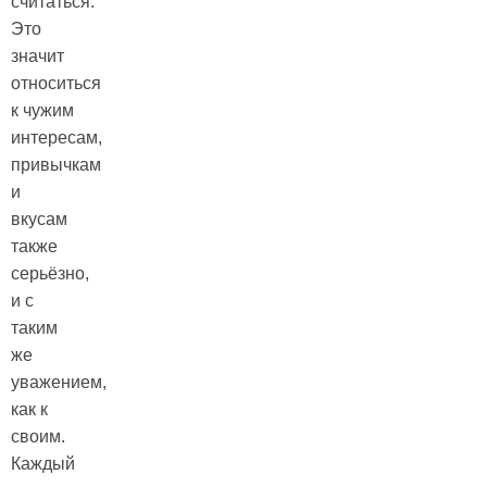
считаться.
Это
значит
относиться
к чужим
интересам,
привычкам
и
вкусам
также
серьёзно,
и с
таким
же
уважением,
как к
своим.
Каждый