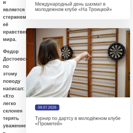
и
Международный день шахмат в
молодежном клубе «На Троицкой»
является
стержнем
её
нравственного
мира.
Федор
Достоевский
по
этому
поводу
написал:
«Кто
легко
09.07.2026
склонен
терять
Турнир по дартсу в молодёжном клубе
«Прометей»
уважение