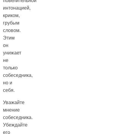
повелительной
интонацией,
криком,
грубым
словом.
Этим
он
унижает
не
только
собеседника,
но и
себя.
Уважайте
мнение
собеседника.
Убеждайте
его