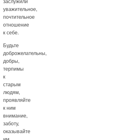
заслужили
уважительное,
почтительное
отношение
к себе.
Будьте
доброжелательны,
добры,
терпимы
к
старым
людям,
проявляйте
к ним
внимание,
заботу,
оказывайте
им