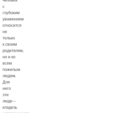
человек
с
глубоким
уважением
относится
не
только
к своим
родителям,
но и ко
всем
пожилым
людям.
Для
него
эти
люди –
кладезь