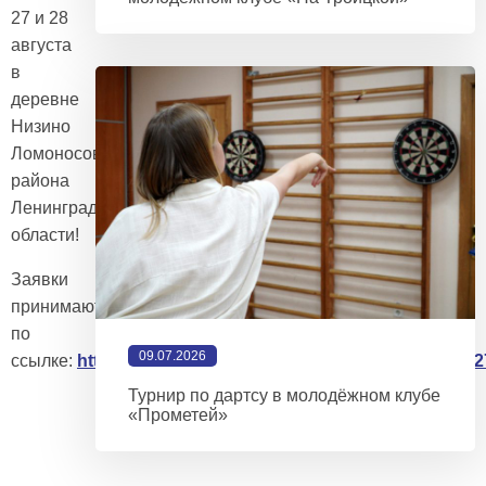
27 и 28
августа
в
деревне
Низино
Ломоносовского
района
Ленинградской
области!
Заявки
принимаются
по
09.07.2026
ссылке:
https://forms.yandex.ru/u/6297411eff6f4e97e789f2
Турнир по дартсу в молодёжном клубе
«Прометей»