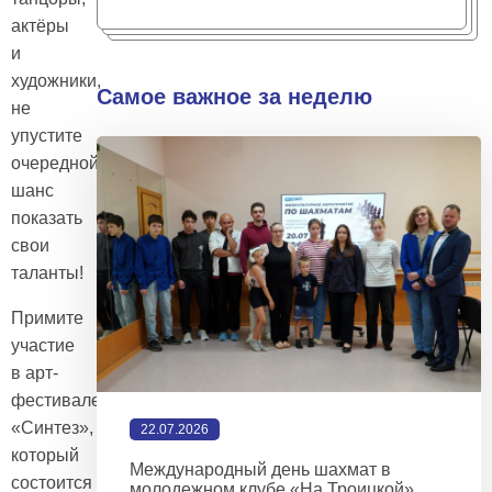
актёры
и
художники,
Самое важное за неделю
не
упустите
очередной
шанс
показать
свои
таланты!
Примите
участие
в арт-
фестивале
«Синтез»,
22.07.2026
который
Международный день шахмат в
состоится
молодежном клубе «На Троицкой»