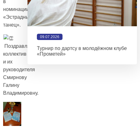
в
номинации
«Эстрадный
танец».
09.07.2026
Поздравляем
Турнир по дартсу в молодёжном клубе
коллектив
«Прометей»
и их
руководителя
Смирнову
Галину
Владимировну.