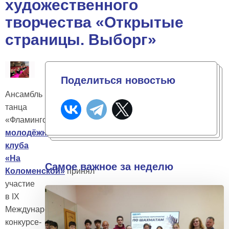
художественного
творчества «Открытые
страницы. Выборг»
Поделиться новостью
Ансамбль
танца
«Фламинго»
подростково-
молодёжного
клуба
«На
Самое важное за неделю
Коломенской»
принял
участие
в IX
Международном
конкурсе-