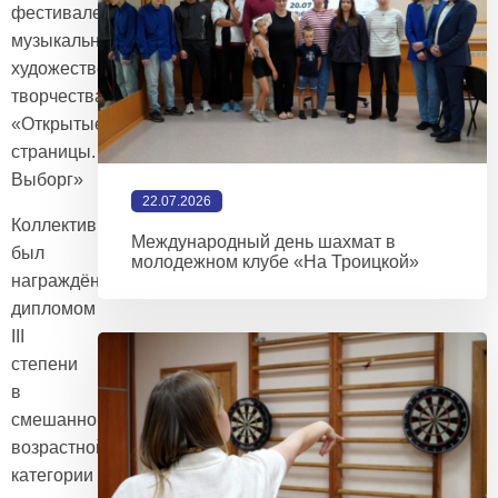
фестивале
музыкально-
художественного
творчества
«Открытые
страницы.
Выборг»
22.07.2026
Коллектив
Международный день шахмат в
был
молодежном клубе «На Троицкой»
награждён
дипломом
III
степени
в
смешанной
возрастной
категории