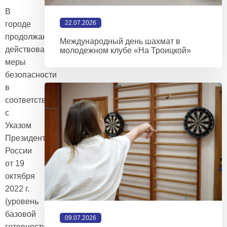
В
22.07.2026
городе
продолжают
Международный день шахмат в
действовать
молодежном клубе «На Троицкой»
меры
безопасности
в
соответствии
с
Указом
Президента
России
от 19
октября
2022 г.
(уровень
базовой
09.07.2026
готовности).