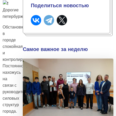
Поделиться новостью
Дорогие
петербуржцы!
Обстановка
в
городе
спокойная
Самое важное за неделю
и
контролируемая.
Постоянно
нахожусь
на
связи с
руководителями
силовых
структур
города.