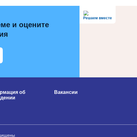
Решаем вместе
ме и оцените
ия
рмация об
Вакансии
ждении
ащищены