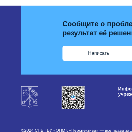
Сообщите о пробле
результат её решен
Написать
Инфо
учре
©2024 СПБ ГБУ «ОПМК «Перспектива» — все права з