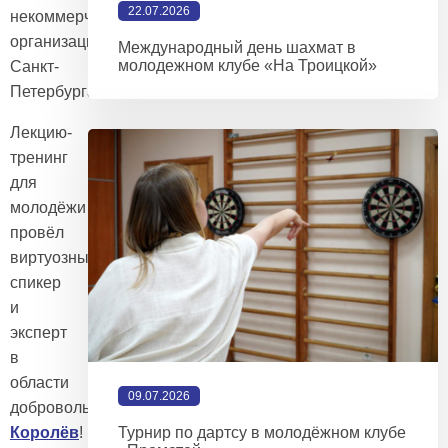
22.07.2026
некоммерческих
организаций
Международный день шахмат в
молодежном клубе «На Троицкой»
Санкт-
Петербурга
Лекцию-
тренинг
для
молодёжи
провёл
виртуозный
спикер
и
эксперт
в
области
09.07.2026
добровольчества
Сергей
Королёв
!
Турнир по дартсу в молодёжном клубе