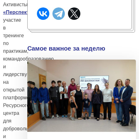
Активисты
ОПМК
«Перспектива»
приняли
участие
в
тренинге
по
Самое важное за неделю
практикам,
командообразованию
и
лидерству
на
открытой
платформе
Ресурсного
центра
для
добровольцев
и